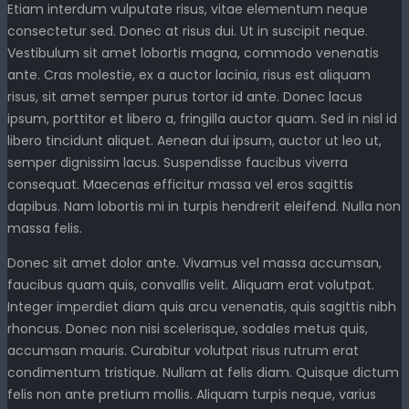
Etiam interdum vulputate risus, vitae elementum neque
consectetur sed. Donec at risus dui. Ut in suscipit neque.
Vestibulum sit amet lobortis magna, commodo venenatis
ante. Cras molestie, ex a auctor lacinia, risus est aliquam
risus, sit amet semper purus tortor id ante. Donec lacus
ipsum, porttitor et libero a, fringilla auctor quam. Sed in nisl id
libero tincidunt aliquet. Aenean dui ipsum, auctor ut leo ut,
semper dignissim lacus. Suspendisse faucibus viverra
consequat. Maecenas efficitur massa vel eros sagittis
dapibus. Nam lobortis mi in turpis hendrerit eleifend. Nulla non
massa felis.
Donec sit amet dolor ante. Vivamus vel massa accumsan,
faucibus quam quis, convallis velit. Aliquam erat volutpat.
Integer imperdiet diam quis arcu venenatis, quis sagittis nibh
rhoncus. Donec non nisi scelerisque, sodales metus quis,
accumsan mauris. Curabitur volutpat risus rutrum erat
condimentum tristique. Nullam at felis diam. Quisque dictum
felis non ante pretium mollis. Aliquam turpis neque, varius